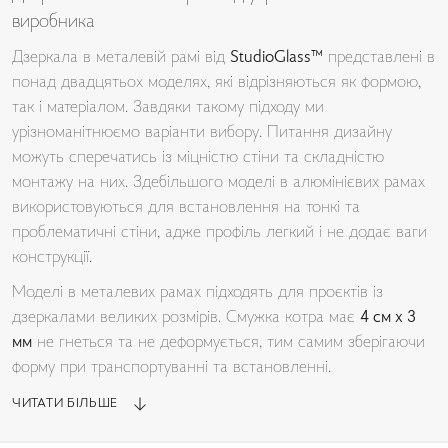
виробника
Дзеркала в металевій рамі від
StudioGlass™
представлені в
понад двадцятьох моделях, які відрізняються як формою,
так і матеріалом. Завдяки такому підходу ми
урізноманітнюємо варіанти вибору. Питання дизайну
можуть сперечатись із міцністю стіни та складністю
монтажу на них. Здебільшого моделі в алюмінієвих рамах
використовуються для встановлення на тонкі та
проблематичні стіни, адже профіль легкий і не додає ваги
конструкції.
Моделі в металевих рамах підходять для проєктів із
дзеркалами великих розмірів. Смужка котра має
4 см х 3
мм
не гнеться та не деформується, тим самим зберігаючи
форму при транспортуванні та встановленні.
ЧИТАТИ БІЛЬШЕ