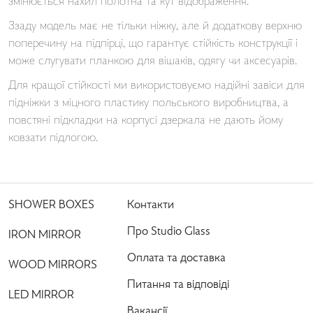
змінюється нахил полотна та кут відображення.
Ззаду модель має не тільки ніжку, але й додаткову верхню
поперечину на підпірці, що гарантує стійкість конструкції і
може слугувати планкою для вішаків, одягу чи аксесуарів.
Для кращої стійкості ми використовуємо надійні завіси для
підніжки з міцного пластику польського виробництва, а
повстяні підкладки на корпусі дзеркала не дають йому
ковзати підлогою.
SHOWER BOXES
Контакти
Про Studio Glass
IRON MIRROR
Оплата та доставка
WOOD MIRRORS
Питання та відповіді
LED MIRROR
Вакансії