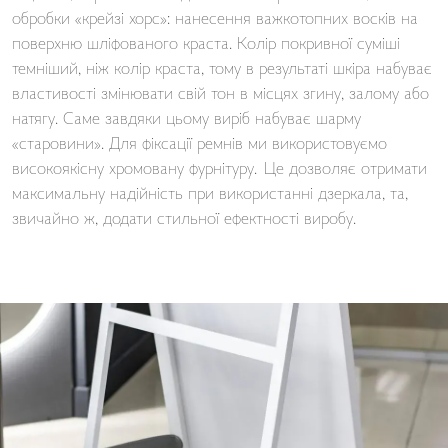
обробки «крейзі хорс»: нанесення важкотопних восків на
поверхню шліфованого краста. Колір покривної суміші
темніший, ніж колір краста, тому в результаті шкіра набуває
властивості змінювати свій тон в місцях згину, залому або
натягу. Саме завдяки цьому виріб набуває шарму
«старовини». Для фіксації ремнів ми використовуємо
високоякісну хромовану фурнітуру. Це дозволяє отримати
максимальну надійність при використанні дзеркала, та,
звичайно ж, додати стильної ефектності виробу.