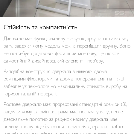
Стійкість та компактність
Дзеркало має функціональну ніжку-підпірку та оптимальну
вагу, завдяки чому модель можна переміщати вручну. Воно
не потребує додаткової фіксації чи монтажу, це цілком
самостійний дизайнерський елемент інтер’єру.
А-подібна конструкція дзеркала з ніжкою, двома
ремінцями-фіксаторами та двома поперечинами на ніжці
забезпечує технологічно максимальну стійкість виробу на
горизонтальній поверхні.
Ростове дзеркало має прораховані стандартні розміри (3),
завдяки чому алюмінієва рама має незначну вагу, проте
дзеркальне полотно за рахунок нахилу дзеркала має
велику площу відображення. Геометрія дзеркала - тобто