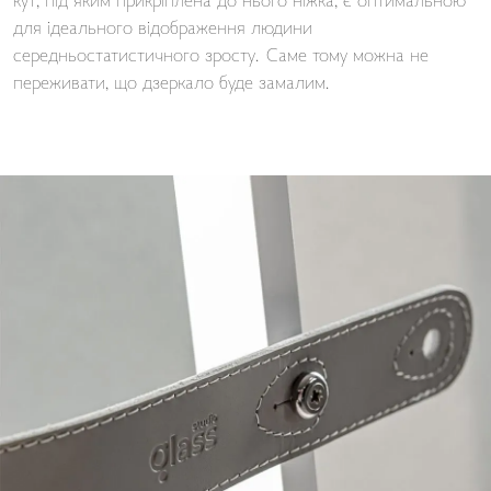
кут, під яким прикріплена до нього ніжка, є оптимальною
для ідеального відображення людини
середньостатистичного зросту. Саме тому можна не
переживати, що дзеркало буде замалим.