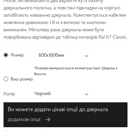
Horse, які визначають два варіанти кута нахилу
дзеркального полотна, а повстяні підкладки на корпусі
запобігають ковзанню дзеркала. Комплектується кабелем
живлення довжиною 1.6 м з вилкою та кнопкою-
вимикачем. Металева рама дзеркала може бути
пофарбована відповідно до таблиці кольорів Ral K7 Classic.
Розмір:
600х1600мм
*Розміри вимірюються в міліметрах (мм). Ширина x
Висота
Ваш розмір:
Чорний
Колір
Ви можете додати цікаві опції до дзеркала
ДОДАТКОВІ ОПЦІЇ