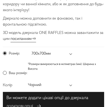
коридору чи ванної кімнати, або ж як доповнення до будь-
якого інтер'єру!
Дзеркало можна доповнити як фоновою, так і
фронтальною підсвіткою.
3D модель дзеркала ONE RAFFLES можна завантажити за
цим
посиланням ⇨
Розмір:
700х700мм
*Розміри вимірюються в міліметрах (мм). Ширина x
Висота
Ваш розмір:
Чорний
Колір
Ви можете додати цікаві опції до дзеркала
ДОДАТКОВІ ОПЦІЇ