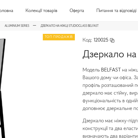
оловна
Колекції товарів
Оферта
Питання та відповіді
ALUMINIUM SERIES
ДЗЕРКАЛО НА НІЖЦІ STUDIOGLASS BELFAST
ТОП ПРОДАЖІВ
Код:
120025
Дзеркало на 
Модель
BELFAST
на ніж
Вашого дому чи офіса. З
профіль розташований п
дзеркало має стійку, вир
функціональність в одній
доповнює дзеркальне по
Дзеркало має ніжку-підп
конструкції та два еласти
визначають два варіанти