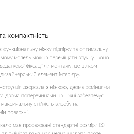
 та компактність
 функціональну ніжку-підпірку та оптимальну
и чому модель можна переміщати вручну. Воно
додаткової фіксації чи монтажу, це цілком
дизайнерський елемент інтер’єру.
нструкція дзеркала з ніжкою, двома ремінцями-
та двома поперечинами на ніжці забезпечує
 максимальну стійкість виробу на
ій поверхні.
кало має прораховані стандартні розміри (3),
 алюмінієва рама має незначну вагу, проте