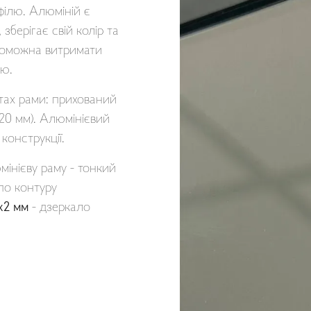
філю. Алюміній є
зберігає свій колір та
роможна витримати
ою.
нтах рами: прихований
20 мм). Алюмінієвий
конструкції.
інієву раму - тонкий
по контуру
х2 мм
- дзеркало