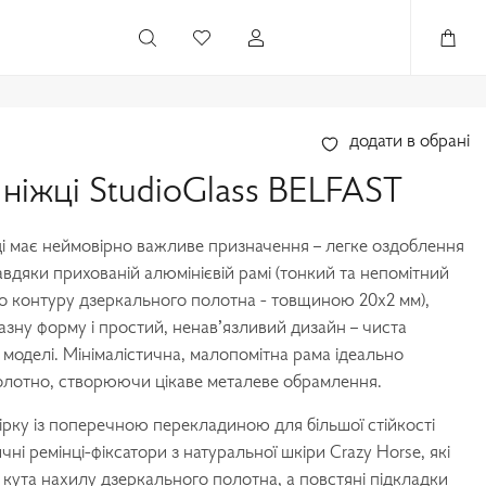
додати в обрані
ніжці StudioGlass BELFAST
ці має неймовірно важливе призначення – легке оздоблення
авдяки прихованій алюмінієвій рамі (тонкий та непомітний
о контуру дзеркального полотна - товщиною 20х2 мм),
азну форму і простий, ненав’язливий дизайн – чиста
 моделі. Мінімалістична, малопомітна рама ідеально
лотно, створюючи цікаве металеве обрамлення.
ірку із поперечною перекладиною для більшої стійкості
чні ремінці-фіксатори з натуральної шкіри Crazy Horse, які
 кута нахилу дзеркального полотна, а повстяні підкладки