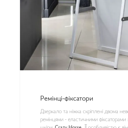
Ремінці-фіксатори
Дзеркало та ніжка скріплені двома не
ремінцями - еластичними фіксаторами 
шкіри
Crazy Horse.
ЇЇ особливістю є ві