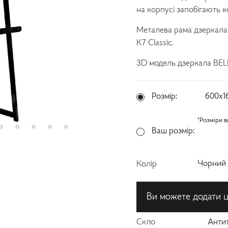
на корпусі запобігають 
Металева рама дзеркала 
K7 Classic.
3D модель дзеркала BE
Розмір:
600х1
*Розміри в
Ваш розмір:
Чорний
Колір
Ви можете додати ці
Скло
Анти