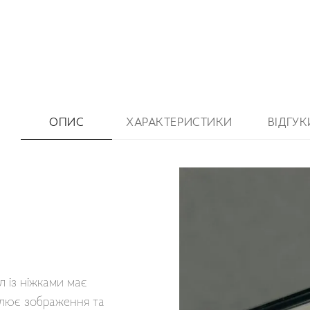
ОПИС
ХАРАКТЕРИСТИКИ
ВІДГУК
 із ніжками має
влює зображення та