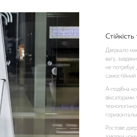
Стійкість
Дзеркало має
вагу, завдяк
не потребує 
самостійний 
А-подібна ко
фіксаторами 
технологічно
горизонтальн
Ростове дзер
завдяки чому