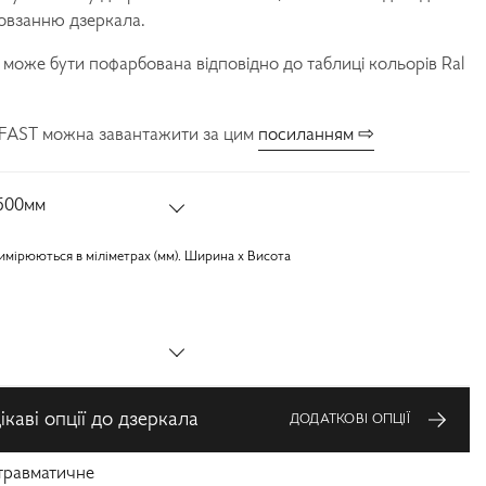
ковзанню дзеркала.
може бути пофарбована відповідно до таблиці кольорів Ral
LFAST можна завантажити за цим
посиланням ⇨
600мм
имірюються в міліметрах (мм). Ширина x Висота
каві опції до дзеркала
ДОДАТКОВІ ОПЦІЇ
травматичне