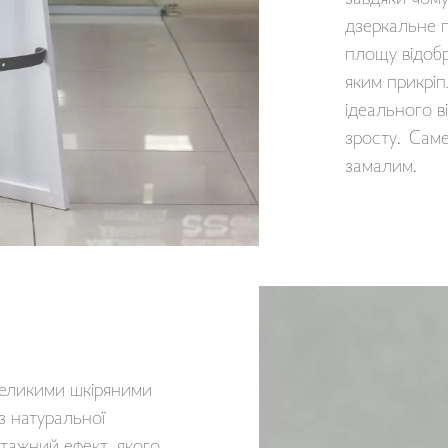
дзеркальне п
площу відобр
яким прикріп
ідеального 
зросту. Сам
замалим.
великими шкіряними
з натуральної
нтажний ефект, якого