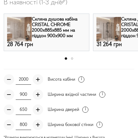
В наявності (1-3 дні✅)
Скляна душова кабіна
Скляна 
CRISTAL CHROME
CRISTA
2000x885x885 мм на
2000x88
піддон 900х900 мм
піддон 
28 764 грн
31 264 грн
Висота кабіни
Ширина вхідної частини
Ширина дверей
Ширина бокової стінки
*Розміри вимірюються в міліметрах (мм). Ширина x Висота