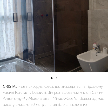
CRISTAL
- це природна краса, що знаходиться в гірському
масиві Крістал у Бразилії. Він розташований у місті Санту-
Антоніо-ду-Ріу-Абахо в штаті Мінас-Жерайс. Водоспад має
висоту близько 20 метрів і є однією з численних