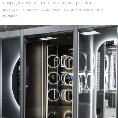
природних перлин цього регіону, що приваблює
відвідувачів своєю тихою величчю та захоплюючими
видами.