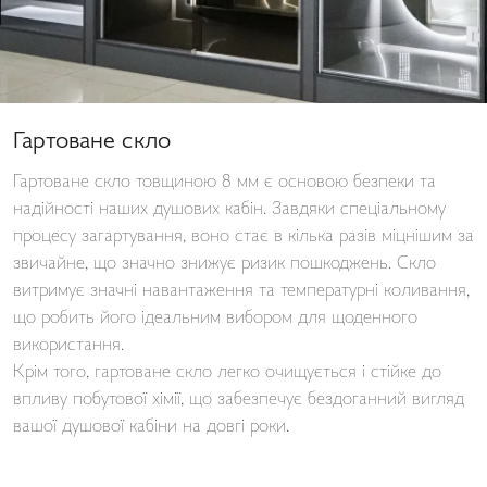
Гартоване скло
Гартоване скло товщиною 8 мм є основою безпеки та
надійності наших душових кабін. Завдяки спеціальному
процесу загартування, воно стає в кілька разів міцнішим за
звичайне, що значно знижує ризик пошкоджень. Скло
витримує значні навантаження та температурні коливання,
що робить його ідеальним вибором для щоденного
використання.
Крім того, гартоване скло легко очищується і стійке до
впливу побутової хімії, що забезпечує бездоганний вигляд
вашої душової кабіни на довгі роки.