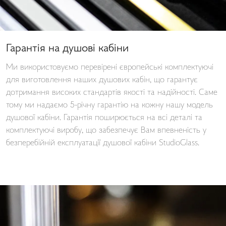
Гарантія на душові кабіни
Ми використовуємо перевірені європейські комплектуючі
для виготовлення наших душових кабін, що гарантує
дотримання високих стандартів якості та надійності. Саме
тому ми надаємо 5-річну гарантію на кожну нашу модель
душової кабіни. Гарантія поширюється на всі деталі та
комплектуючі виробу, що забезпечує Вам впевненість у
безперебійній експлуатації душової кабіни StudioGlass.