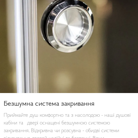
Безшумна система закривання
Приймайте душ комфортно та з насолодою - наші душові
кабіни та двері оснащені безшумною системою
закривання. Відкривна чи розсувна - обидві системи