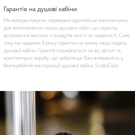
Гарантія на душові кабіни
Ми використовуємо перевірені європейські комплектуючі
для виготовлення наших душових кабін, що гарантує
дотримання високих стандартів якості та надійності. Саме
тому ми надаємо 5-річну гарантію на кожну нашу модель
душової кабіни. Гарантія поширюється на всі деталі та
комплектуючі виробу, що забезпечує Вам впевненість у
безперебійній експлуатації душової кабіни StudioGlass.