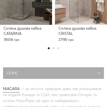
Скляна душова кабіна
Скляна душова кабіна
CATARINA
CRISTAL
39256
грн
27190
грн
ОПИС
NIAGARA
— це могутнє природне диво, яке розташоване
на кордоні Канади та США, між провінцією Онтаріо та
штатом Нью-Йорк. Це один із найвідоміших і