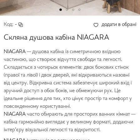
Код:
-
додати в обрані
Скляна душова кабіна NIAGARA
NIAGARA
— душова кабіна із симетричною вхідною
частиною, що створює відчуття свободи та легкості.
Складається з чотирьох елементів: двох бокових стінок
(правої та лівої) і двох дверей, які відкриваються назовні
від центру. Відкривна система забезпечує широкий вхід і
зручний доступ з обох боків, не обмежуючи рух. Це
ідеальне рішення для тих, хто цінує простір та комфорт у
повсякденному користуванні.
NIAGARA
часто обирають для просторих ванних кімнат —
кабіна гармонійно виглядає у великому форматі, додаючи
інтер’єру візуальної легкості та відкритості.