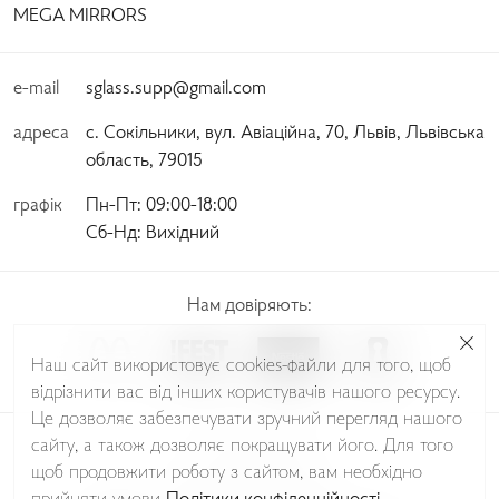
MEGA MIRRORS
e-mail
sglass.supp@gmail.com
адреса
с. Сокільники, вул. Авіаційна, 70, Львів, Львівська
область, 79015
графік
Пн-Пт:
 09:00-18:00 
Сб-Нд:
 Вихідний
Нам довіряють:
Наш сайт використовує cookies-файли для того, щоб
відрізнити вас від інших користувачів нашого ресурсу.
Це дозволяє забезпечувати зручний перегляд нашого
сайту, а також дозволяє покращувати його. Для того
© Sudio Glass 2026
щоб продовжити роботу з сайтом, вам необхідно
Політика Конфіденційності