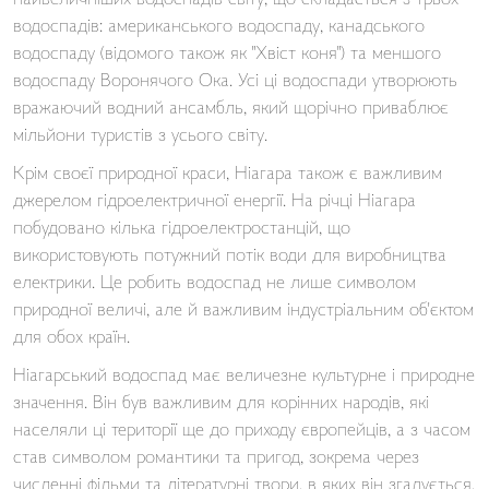
найвеличніших водоспадів світу, що складається з трьох
водоспадів: американського водоспаду, канадського
водоспаду (відомого також як "Хвіст коня") та меншого
водоспаду Воронячого Ока. Усі ці водоспади утворюють
вражаючий водний ансамбль, який щорічно приваблює
мільйони туристів з усього світу.
Крім своєї природної краси, Ніагара також є важливим
джерелом гідроелектричної енергії. На річці Ніагара
побудовано кілька гідроелектростанцій, що
використовують потужний потік води для виробництва
електрики. Це робить водоспад не лише символом
природної величі, але й важливим індустріальним об'єктом
для обох країн.
Ніагарський водоспад має величезне культурне і природне
значення. Він був важливим для корінних народів, які
населяли ці території ще до приходу європейців, а з часом
став символом романтики та пригод, зокрема через
численні фільми та літературні твори, в яких він згадується.