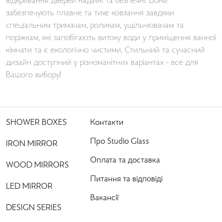
відкривання дверей надійні та безпечні. Вони
забезпечують плавне та тихе ковзання завдяки
спеціальним тримачам, роликам, ущільнювачам та
поріжкам, які запобігають витоку води у приміщення ванної
кімнати та є екологічно чистими. Стильний та сучасний
дизайн доступний у різноманітних варіантах - все для
Вашого вибору!
SHOWER BOXES
Контакти
Про Studio Glass
IRON MIRROR
Оплата та доставка
WOOD MIRRORS
Питання та відповіді
LED MIRROR
Вакансії
DESIGN SERIES