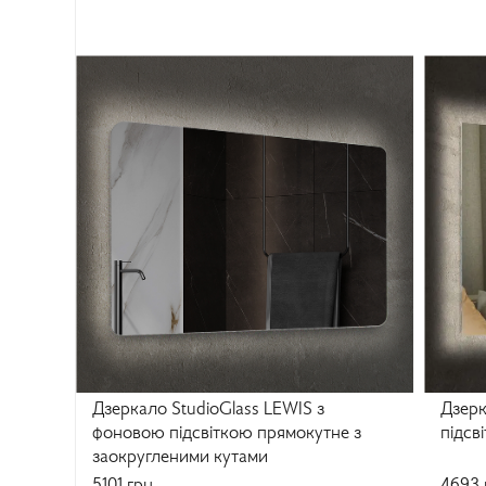
Дзеркало StudioGlass LEWIS з
Дзерк
фоновою підсвіткою прямокутне з
підсв
заокругленими кутами