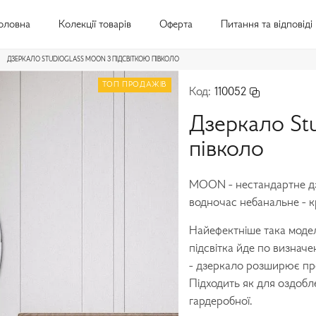
оловна
Колекції товарів
Оферта
Питання та відповіді
ДЗЕРКАЛО STUDIOGLASS MOON З ПІДСВІТКОЮ ПІВКОЛО
ТОП ПРОДАЖІВ
Код:
110052
Дзеркало St
півколо
MOON - нестандартне дзе
водночас небанальне - 
Найефектніше така модел
підсвітка йде по визначе
- дзеркало розширює про
Підходить як для оздобл
гардеробної.