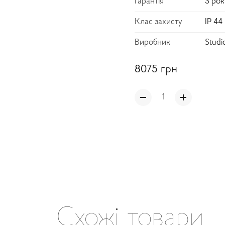
Гарантія
3 рок
Клас захисту
IP 44
Виробник
Studi
8075
грн
Схожі товари