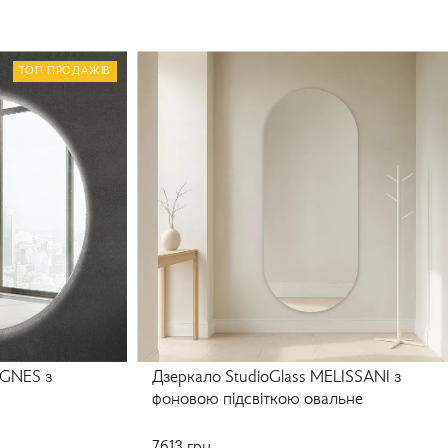
ТОП ПРОДАЖІВ
AGNES з
Дзеркало StudioGlass MELISSANI з
фоновою підсвіткою овальне