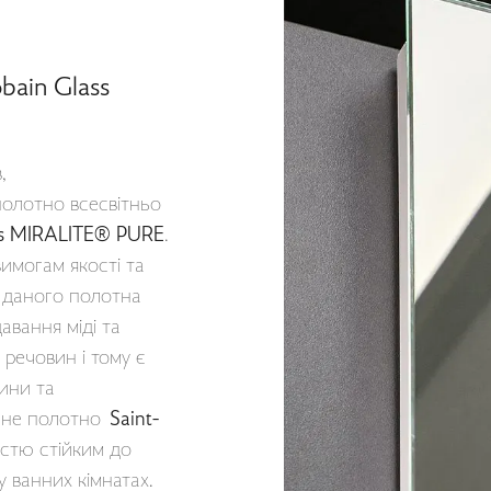
bain Glass
,
олотно всесвітньо
ss MIRALITE® PURE
.
имогам якості та
у даного полотна
авання міді та
 речовин і тому є
ини та
ьне полотно
Saint-
стю стійким до
 ванних кімнатах.