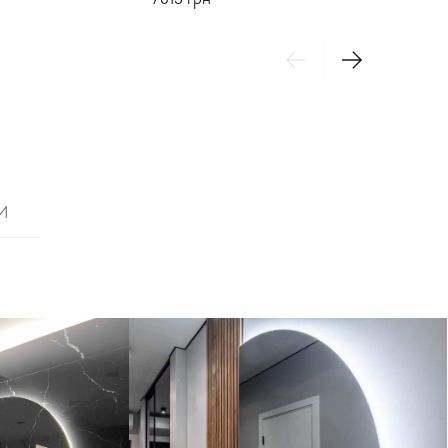
7613
грн
И