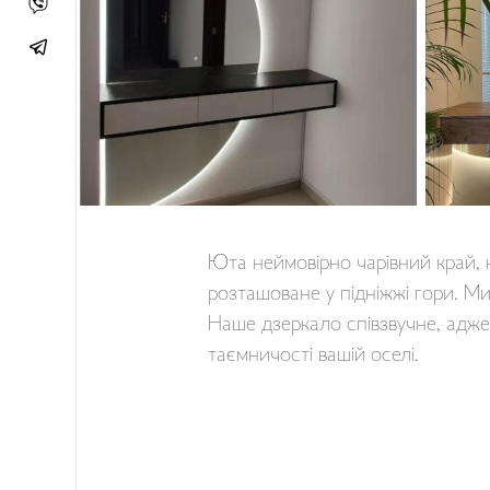
Юта неймовірно чарівний край, 
розташоване у підніжжі гори. М
Наше дзеркало співзвучне, адже
таємничості вашій оселі.