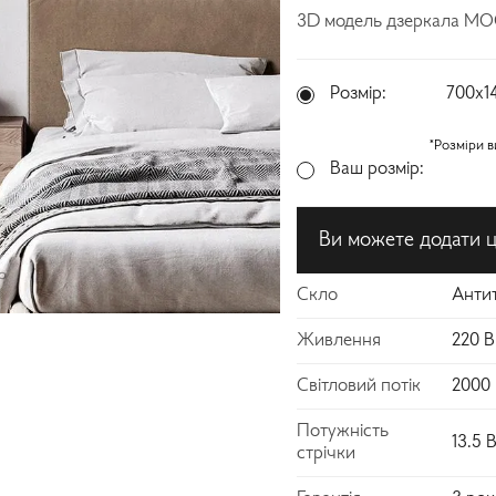
3D модель дзеркала MO
Розмір:
700х1
*Розміри в
Ваш розмір:
Ви можете додати ці
Скло
Анти
Живлення
220 В
Світловий потік
2000
Потужність
13.5 
стрічки