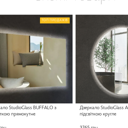
ТОП ПРОДАЖІВ
ало StudioGlass BUFFALO з
Дзеркало StudioGlass 
іткою прямокутне
підсвіткою кругле