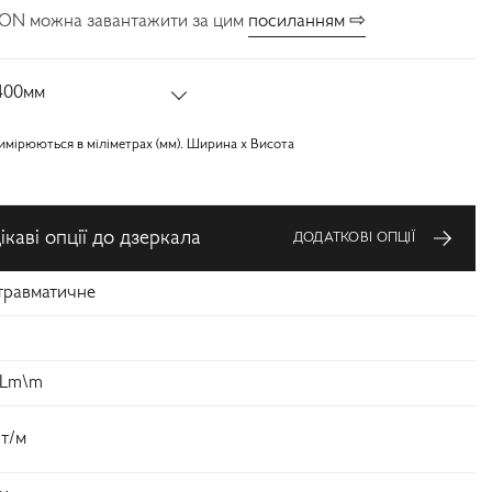
ON можна завантажити за цим
посиланням ⇨
400мм
имірюються в міліметрах (мм). Ширина x Висота
каві опції до дзеркала
ДОДАТКОВІ ОПЦІЇ
травматичне
 Lm\m
Вт/м