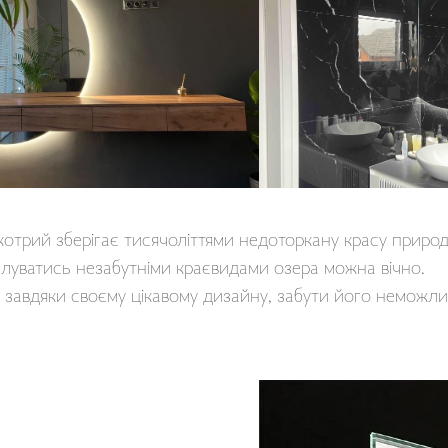
котрий зберігає тисячоліттями недоторкану красу приро
илуватись незабутніми краєвидами озера можна вічно.
 завдяки своєму цікавому дизайну, забути його неможлив