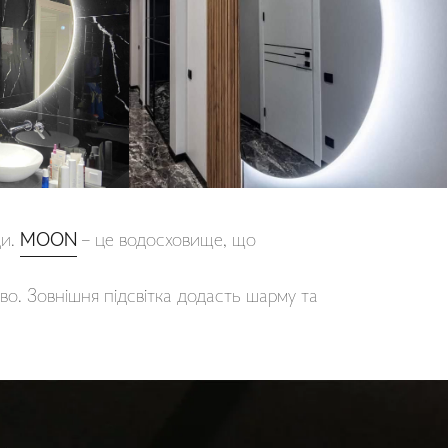
ди.
MOON
– це водосховище, що
о. Зовнішня підсвітка додасть шарму та