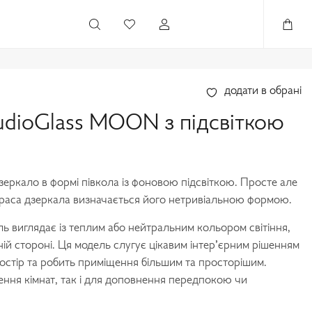
додати в обрані
udioGlass MOON з підсвіткою
ркало в формі півкола із фоновою підсвіткою. Просте але
краса дзеркала визначається його нетривіальною формою.
ь виглядає із теплим або нейтральним кольором світіння,
ній стороні. Ця модель слугує цікавим інтер’єрним рішенням
стір та робить приміщення більшим та просторішим.
ення кімнат, так і для доповнення передпокою чи