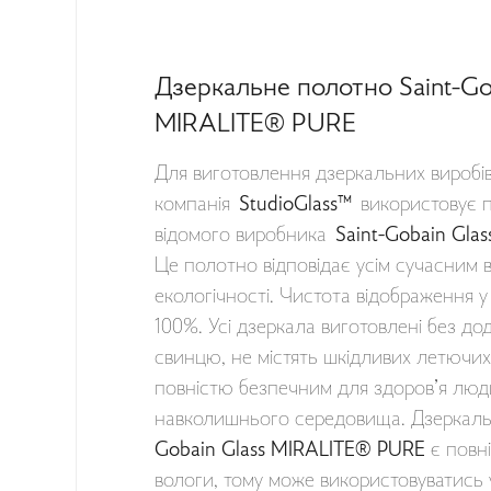
Дзеркальне полотно Saint-Go
MIRALITE® PURE
Для виготовлення дзеркальних виробів
компанія
StudioGlass™
використовує п
відомого виробника
Saint-Gobain Gla
Це полотно відповідає усім сучасним в
екологічності. Чистота відображення 
100%. Усі дзеркала виготовлені без дод
свинцю, не містять шкідливих летючих
повністю безпечним для здоров’я люд
навколишнього середовища. Дзеркал
Gobain Glass MIRALITE® PURE
є повні
вологи, тому може використовуватись у