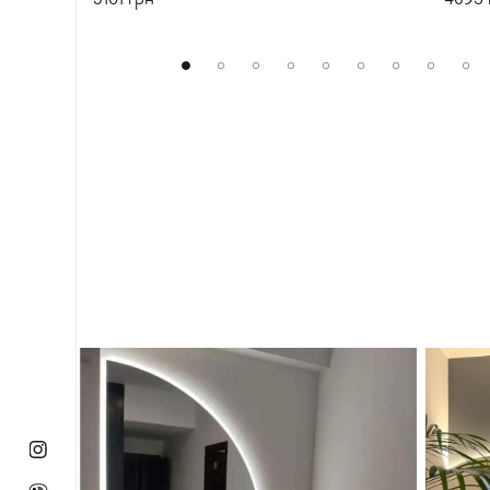
5101
грн
4693