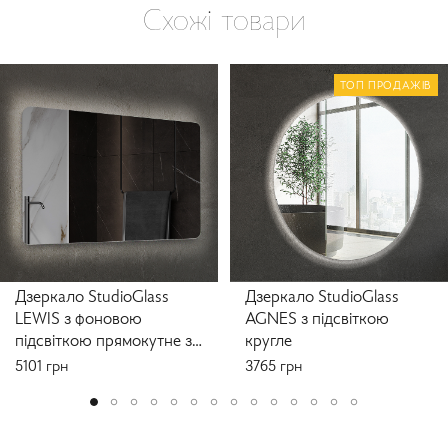
Схожі товари
ТОП ПРОДАЖІВ
Дзеркало StudioGlass
Дзеркало StudioGlass
LEWIS з фоновою
AGNES з підсвіткою
підсвіткою прямокутне з
кругле
заокругленими кутами
5101
грн
3765
грн