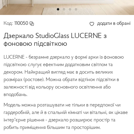
Код:
110050
додати в обрані
Дзеркало StudioGlass LUCERNE з
фоновою підсвіткою
LUCERNE - безрамне дзеркало у формі арки із фоновою
підсвіткою слугує ефектним додатковим світлом та
декором. Найкращий вигляд має в досить великих
розмірах (ростове). Можна обрати відтінок підсвітки в
залежності від кольору основного освітлення або
вподобань.
Модель можна розташувати не тільки в передпокої чи
гардеробній, але й в спальній кімнаті чи вітальні, як цікаве
інтер’єрне рішення - дзеркало розширює простір та
робить приміщення більшим та просторішим.