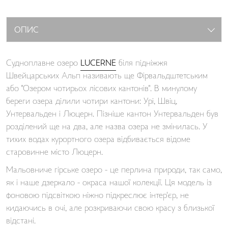
ОПИС
Судноплавне озеро
LUCERNE
біля підніжжя
Швейцарських Альп називають ще Фірвальдштетським
або "Озером чотирьох лісових кантонів". В минулому
береги озера ділили чотири кантони: Урі, Швіц,
Унтервальден і Люцерн. Пізніше кантон Унтервальден був
розділений ще на два, але назва озера не змінилась. У
тихих водах курортного озера відбивається відоме
старовинне місто Люцерн.
Мальовниче гірське озеро - це перлина природи, так само,
як і наше дзеркало - окраса нашої колекції. Ця модель із
фоновою підсвіткою ніжно підкреслює інтер'єр, не
кидаючись в очі, але розкриваючи свою красу з близької
відстані.