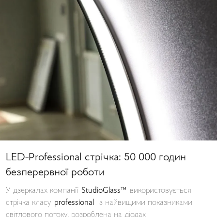
LED-Professional стрічка: 50 000 годин
безперервної роботи
У дзеркалах компанії
StudioGlass™
використовується
стрічка класу
professional
з найвищими показниками
світлового потоку, розроблена на діодах