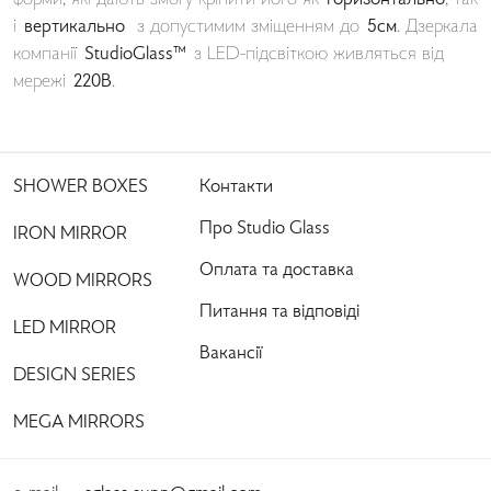
форми, які дають змогу кріпити його як
горизонтально
, так
і
вертикально
з допустимим зміщенням до
5см
. Дзеркала
компанії
StudioGlass™
з LED-підсвіткою живляться від
мережі
220В
.
SHOWER BOXES
Контакти
Про Studio Glass
IRON MIRROR
Оплата та доставка
WOOD MIRRORS
Питання та відповіді
LED MIRROR
Вакансії
DESIGN SERIES
MEGA MIRRORS