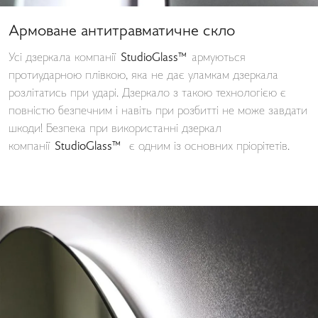
Армоване антитравматичне скло
Усі дзеркала компанії
StudioGlass™
армуються
протиударною плівкою, яка не дає уламкам дзеркала
розлітатись при ударі. Дзеркало з такою технологією є
повністю безпечним і навіть при розбитті не може завдати
шкоди! Безпека при використанні дзеркал
компанії
StudioGlass™
є одним із основних пріорітетів.