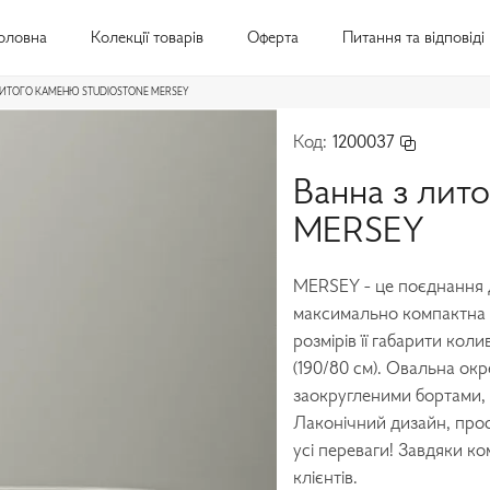
оловна
Колекції товарів
Оферта
Питання та відповіді
ЛИТОГО КАМЕНЮ STUDIOSTONE MERSEY
Код:
1200037
Ванна з лит
MERSEY
MERSEY - це поєднання д
максимально компактна т
розмірів її габарити кол
(190/80 см). Овальна ок
заокругленими бортами, 
Лаконічний дизайн, прост
усі переваги! Завдяки к
клієнтів.