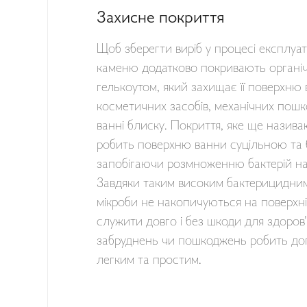
Захисне покриття
Щоб зберегти виріб у процесі експлуата
каменю додатково покривають органіч
гелькоутом, який захищає її поверхню ві
косметичних засобів, механічних пош
ванні блиску. Покриття, яке ще назива
робить поверхню ванни суцільною та 
запобігаючи розмноженню бактерій на
Завдяки таким високим бактерицидним
мікроби не накопичуються на поверхні
служити довго і без шкоди для здоров'я
забруднень чи пошкоджень робить до
легким та простим.