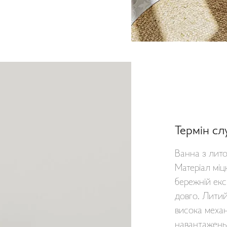
Термін с
Ванна з лит
Матеріал міц
бережній екс
довго. Литий
висока механі
навантажень,