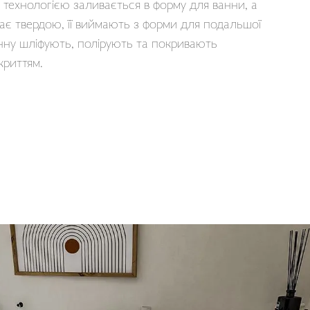
технологією заливається в форму для ванни, а
ає твердою, її виймають з форми для подальшої
нну шліфують, полірують та покривають
криттям.