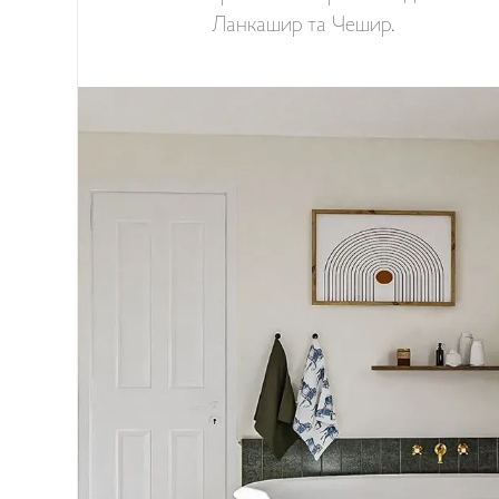
Ланкашир та Чешир.