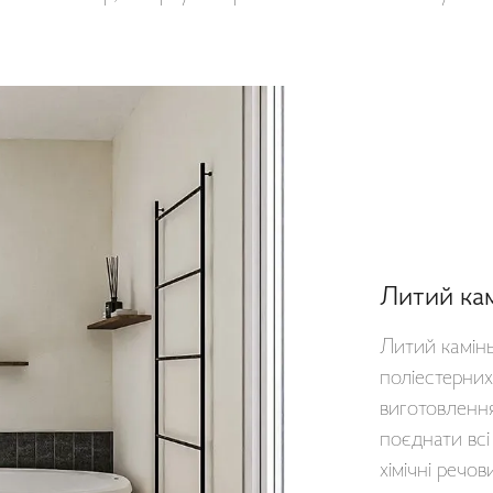
Литий ка
Литий камінь
поліестерних
виготовлення
поєднати всі
хімічні речов