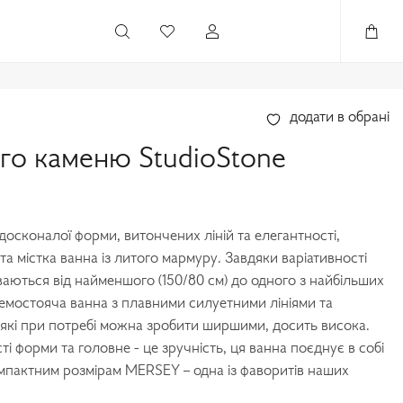
додати в обрані
ого каменю StudioStone
осконалої форми, витончених ліній та елегантності,
а містка ванна із литого мармуру. Завдяки варіативності
иваються від найменшого (150/80 см) до одного з найбільших
ремостояча ванна з плавними силуетними лініями та
які при потребі можна зробити ширшими, досить висока.
і форми та головне - це зручність, ця ванна поєднує в собі
омпактним розмірам MERSEY – одна із фаворитів наших