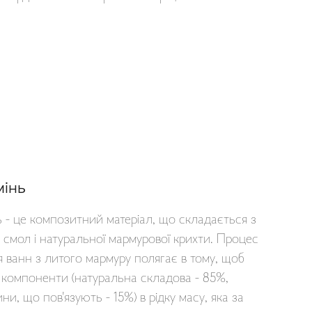
мінь
 - це композитний матеріал, що складається з
 смол і натуральної мармурової крихти. Процес
 ванн з литого мармуру полягає в тому, щоб
 компоненти (натуральна складова - 85%,
ини, що пов'язують - 15%) в рідку масу, яка за