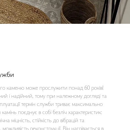
лужби
ого каменю може прослужити понад 60 років!
ний і надійний, тому при належному догляді та
плуатації термін служби триває максимально
 камінь поєднує в собі безліч характеристик:
чна міцність, стійкість до вібрацій та
 можливість реконструкції. Він нагрівається в