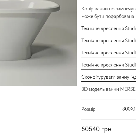
Колір ванни по замовчув
може бути пофарбована ві
Технічне креслення Stu
Технічне креслення Stu
Технічне креслення Stu
Технічне креслення Stu
Сконфігурувати ванну ін
3D модель ванни MERSE
800X1
Розмір
60540
грн