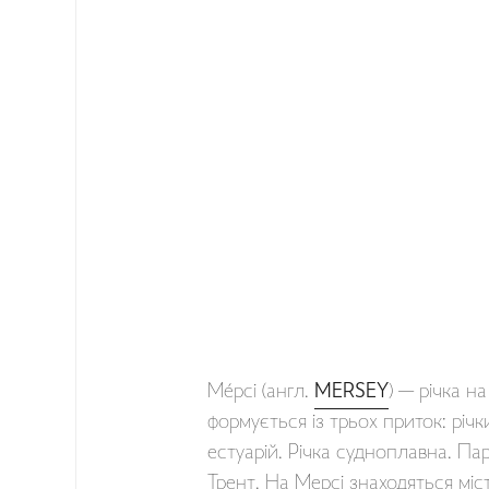
Ме́рсі (англ.
MERSEY
) — річка н
формується із трьох приток: річ
естуарій. Річка судноплавна. П
Трент. На Мерсі знаходяться мі