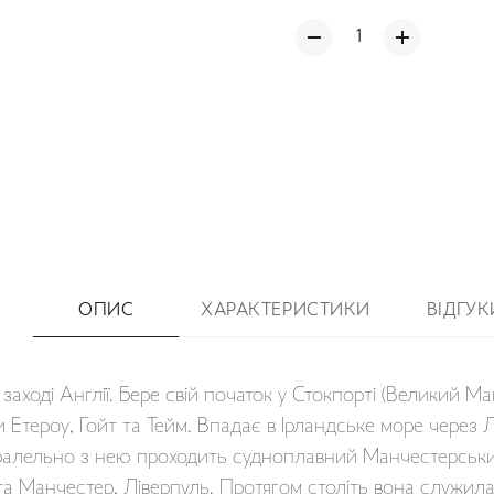
ОПИС
ХАРАКТЕРИСТИКИ
ВІДГУК
а заході Англії. Бере свій початок у Стокпорті (Великий М
ки Етероу, Гойт та Тейм. Впадає в Ірландське море через
аралельно з нею проходить судноплавний Манчестерськи
ста Манчестер, Ліверпуль. Протягом століть вона служи