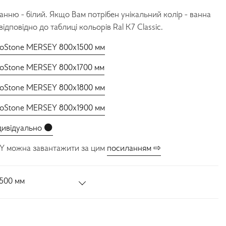
анню - білий. Якщо Вам потрібен унікальний колір - ванна
дповідно до таблиці кольорів Ral K7 Classic.
dioStone MERSEY 800x1500 мм
dioStone MERSEY 800x1700 мм
dioStone MERSEY 800x1800 мм
dioStone MERSEY 800x1900 мм
дивідуально ⚫️
Y можна завантажити за цим
посиланням ⇨
500 мм