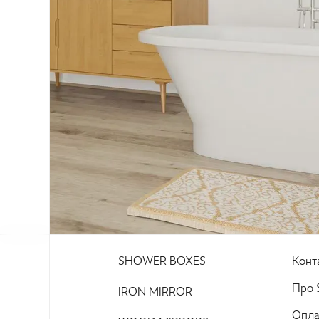
SHOWER BOXES
Конт
Про S
IRON MIRROR
Опла