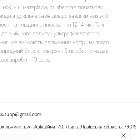
 ніж інші матеріали, та зберігає початкову
води в декілька разів довше завдяки низькій
ості та товщині стінок ванни 12-14 мм. Такі
 до хімічного впливу і ультрафіолетового
ня, не змінюють первинний колір і надовго
риродний блиск поверхні. StudioStone надає
вої вироби - 10 років!
ass.supp@gmail.com
окільники, вул. Авіаційна, 70, Львів, Львівська область, 79015
Пт:
 09:00-18:00 