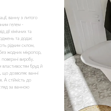
ції, ванну з литого
ним гелем -
д дії хімічних та
коджень та додає
ють рідким склом,
без жодних мікропор,
 поверхні виробу.
 властивостям бруд й
, що дозволяє ванні
. А стійкість до
гляд за ванною