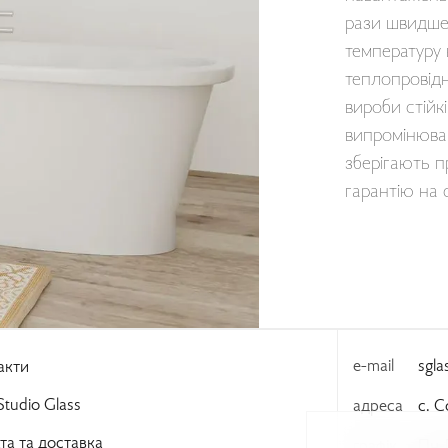
рази швидше,
температуру 
теплопровідн
вироби стійкі
випромінюван
зберігають п
гарантію на с
e-mail
sgl
акти
tudio Glass
адреса
с. С
та та доставка
графік
Пн-