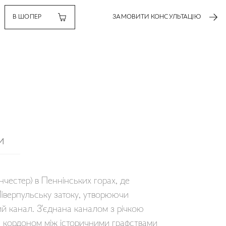
В ШОПЕР
ЗАМОВИТИ КОНСУЛЬТАЦІЮ
И
анчестер) в Пеннінських горах, де
 Ліверпульську затоку, утворюючи
й канал. З'єднана каналом з річкою
ла кордоном між історичними графствами