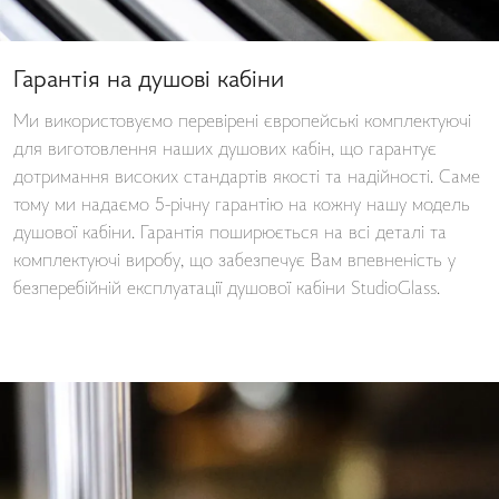
Гарантія на душові кабіни
Ми використовуємо перевірені європейські комплектуючі
для виготовлення наших душових кабін, що гарантує
дотримання високих стандартів якості та надійності. Саме
тому ми надаємо 5-річну гарантію на кожну нашу модель
душової кабіни. Гарантія поширюється на всі деталі та
комплектуючі виробу, що забезпечує Вам впевненість у
безперебійній експлуатації душової кабіни StudioGlass.