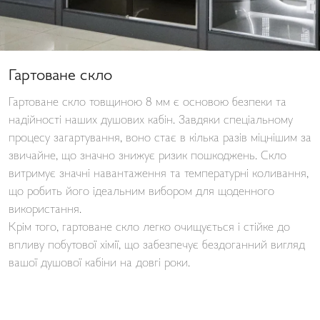
Гартоване скло
Гартоване скло товщиною 8 мм є основою безпеки та
надійності наших душових кабін. Завдяки спеціальному
процесу загартування, воно стає в кілька разів міцнішим за
звичайне, що значно знижує ризик пошкоджень. Скло
витримує значні навантаження та температурні коливання,
що робить його ідеальним вибором для щоденного
використання.
Крім того, гартоване скло легко очищується і стійке до
впливу побутової хімії, що забезпечує бездоганний вигляд
вашої душової кабіни на довгі роки.