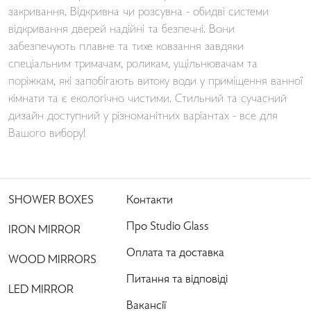
закривання. Відкривна чи розсувна - обидві системи
відкривання дверей надійні та безпечні. Вони
забезпечують плавне та тихе ковзання завдяки
спеціальним тримачам, роликам, ущільнювачам та
поріжкам, які запобігають витоку води у приміщення ванної
кімнати та є екологічно чистими. Стильний та сучасний
дизайн доступний у різноманітних варіантах - все для
Вашого вибору!
SHOWER BOXES
Контакти
Про Studio Glass
IRON MIRROR
Оплата та доставка
WOOD MIRRORS
Питання та відповіді
LED MIRROR
Вакансії