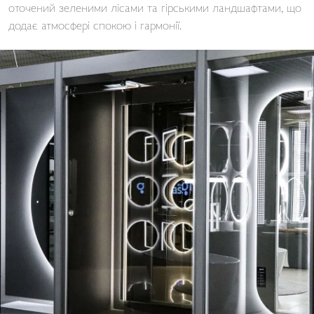
оточений зеленими лісами та гірськими ландшафтами, що
додає атмосфері спокою і гармонії.