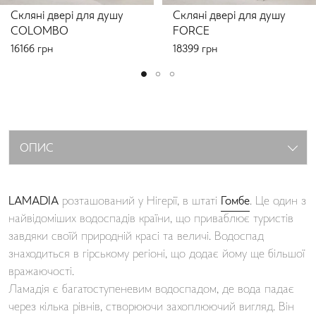
Скляні двері для душу
Скляні двері для душу
COLOMBO
FORCE
16166
грн
18399
грн
ОПИС
LAMADIA
розташований у Нігерії, в штаті
Гомбе
. Це один з
найвідоміших водоспадів країни, що приваблює туристів
завдяки своїй природній красі та величі. Водоспад
знаходиться в гірському регіоні, що додає йому ще більшої
вражаючості.
Ламадія є багатоступеневим водоспадом, де вода падає
через кілька рівнів, створюючи захоплюючий вигляд. Він