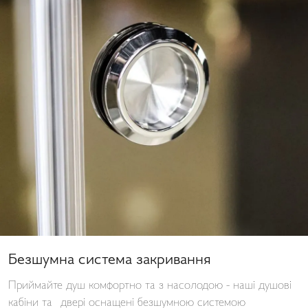
Безшумна система закривання
Приймайте душ комфортно та з насолодою - наші душові
кабіни та двері оснащені безшумною системою