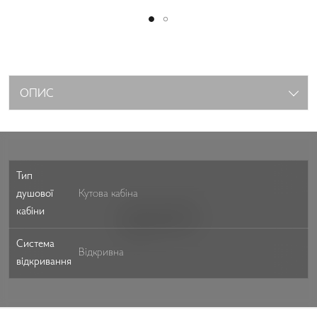
ОПИС
Тип
душової
Кутова кабіна
кабіни
Система
Відкривна
відкривання