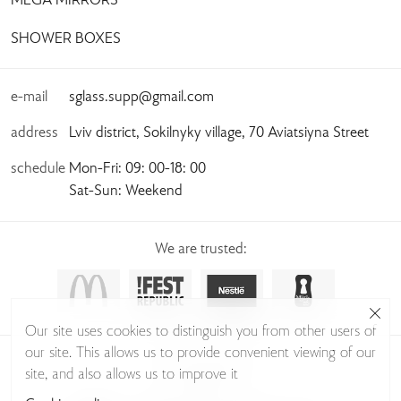
MEGA MIRRORS
SHOWER BOXES
e-mail
sglass.supp@gmail.com
address
Lviv district, Sokilnyky village, 70 Aviatsiyna Street
schedule
Mon-Fri: 09: 00-18: 00
Sat-Sun: Weekend
We are trusted:
Our site uses cookies to distinguish you from other users of
our site. This allows us to provide convenient viewing of our
© Sudio Glass 2026
site, and also allows us to improve it
Privacy Policy