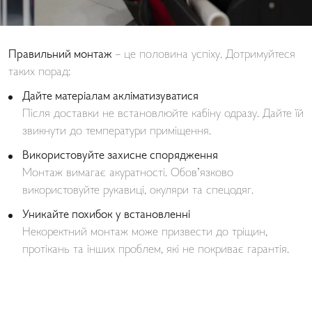
Правильний монтаж
– це половина успіху. Дотримуйтеся
таких порад:
Дайте матеріалам акліматизуватися
Після доставки не встановлюйте кабіну одразу. Дайте їй
звикнути до температури приміщення.
Використовуйте захисне спорядження
Монтаж вимагає акуратності. Обов’язково
використовуйте рукавиці, окуляри та спецодяг.
Уникайте похибок у встановленні
Некоректний монтаж може призвести до тріщин,
протікань та інших проблем, які не покриває гарантія.