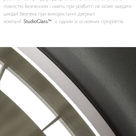
повністю безпечним і навіть при розбитті не може завдати
шкоди! Безпека при використанні дзеркал
компанії
StudioGlass™
є одним із основних пріорітетів.