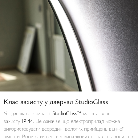
Клас захисту у дзеркал StudioGlass
Усі дзеркала компанії
StudioGlass™
мають клас
захисту
IP 44
. Це означає, що електроприлад можна
використовувати всередині вологих приміщень ванної
кімнати. Вони захищені від випадкових попадань води і від