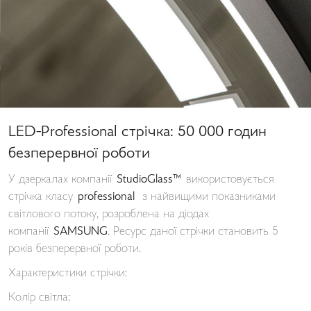
LED-Professional стрічка: 50 000 годин
безперервної роботи
У дзеркалах компанії
StudioGlass™
використовується
стрічка класу
professional
з найвищими показниками
світлового потоку, розроблена на діодах
компанії
SAMSUNG
. Ресурс даної стрічки становить 5
років безперервної роботи.
Характеристики стрічки:
Колір світла: