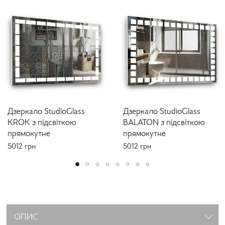
Дзеркало StudioGlass
Дзеркало StudioGlass
KROK з підсвіткою
BALATON з підсвіткою
прямокутне
прямокутне
5012
грн
5012
грн
ОПИС