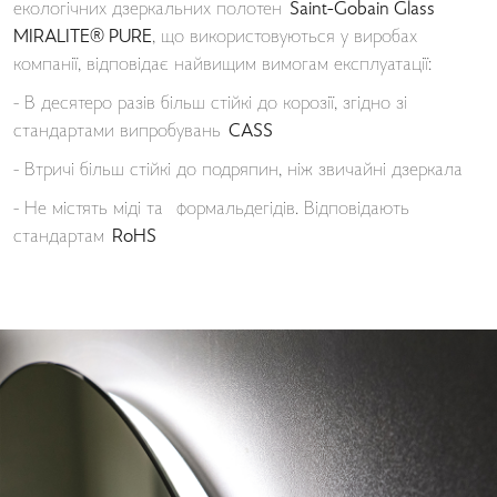
екологічних дзеркальних полотен
Saint-Gobain Glass
MIRALITE® PURE
, що використовуються у виробах
компанії, відповідає найвищим вимогам експлуатації:
- В десятеро разів більш стійкі до корозії, згідно зі
стандартами випробувань
CASS
- Втричі більш стійкі до подряпин, ніж звичайні дзеркала
- Не містять міді та формальдегідів. Відповідають
стандартам
RoHS