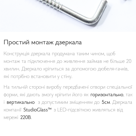
Простий монтаж дзеркала
Конструкція дзеркала продумана таким чином, щоб
монтаж та підключення до живлення займав не більше 20
хвилин. Дзеркало кріпиться за допомогою дюбеля-гачків,
які потрібно встановити у стіну.
На тильній стороні виробу передбачені отвори спеціальної
форми, які дають змогу кріпити його як
горизонтально
, так
і
вертикально
з допустимим зміщенням до
5см
. Дзеркала
компанії
StudioGlass™
з LED-підсвіткою живляться від
мережі
220В
.