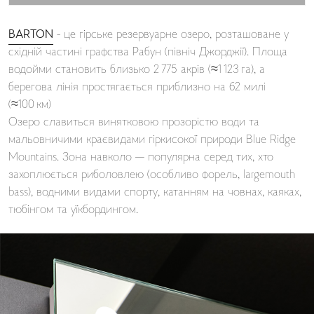
BARTON
- це гірське резервуарне озеро, розташоване у
східній частині графства Рабун (північ Джорджії). Площа
водойми становить близько 2 775 акрів (≈1 123 га), а
берегова лінія простягається приблизно на 62 милі
(≈100 км)
Озеро славиться винятковою прозорістю води та
мальовничими краєвидами гіркисокої природи Blue Ridge
Mountains. Зона навколо — популярна серед тих, хто
захоплюється риболовлею (особливо форель, largemouth
bass), водними видами спорту, катанням на човнах, каяках,
тюбінгом та уїкбордингом.