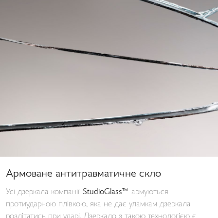
Армоване антитравматичне скло
Усі дзеркала компанії
StudioGlass™
армуються
протиударною плівкою, яка не дає уламкам дзеркала
розлітатись при ударі. Дзеркало з такою технологією є