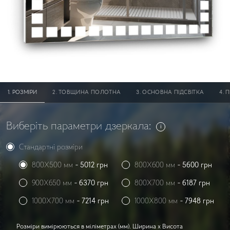
PОЗМІРИ
ТОВЩИНА ПОЛОТНА
ОСНОВНА ПІДСВІТКА
П
Виберіть параметри дзеркала:
Стандартні розміри
800X500 мм
-
5012
грн
800X600 мм
-
5600
грн
900X650 мм
-
6370
грн
800X700 мм
-
6187
грн
1000X700 мм
-
7214
грн
1000X800 мм
-
7948
грн
Розміри вимірюються в міліметрах (мм). Ширина x Висота