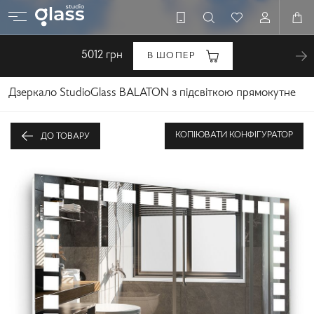
5012
грн
В ШОПЕР
Дзеркало StudioGlass BALATON з підсвіткою прямокутне
КОПІЮВАТИ КОНФІГУРАТОР
ДО ТОВАРУ