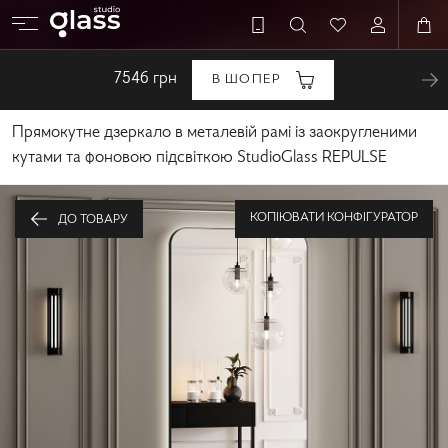
7546
грн
В ШОПЕР
Прямокутне дзеркало в металевій рамі із заокругленими
кутами та фоновою підсвіткою StudioGlass REPULSE
КОПІЮВАТИ КОНФІГУРАТОР
ДО ТОВАРУ