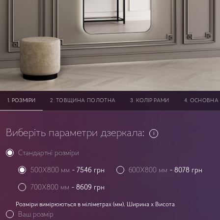
PОЗМІРИ
ТОВЩИНА ПОЛОТНА
КОЛІР РАМИ
ОСНОВНА 
Виберіть параметри дзеркала:
Стандартні розміри
500X800 мм
-
7546
грн
600X800 мм
-
8078
грн
700X800 мм
-
8609
грн
Розміри вимірюються в міліметрах (мм). Ширина x Висота
Ваш розмір