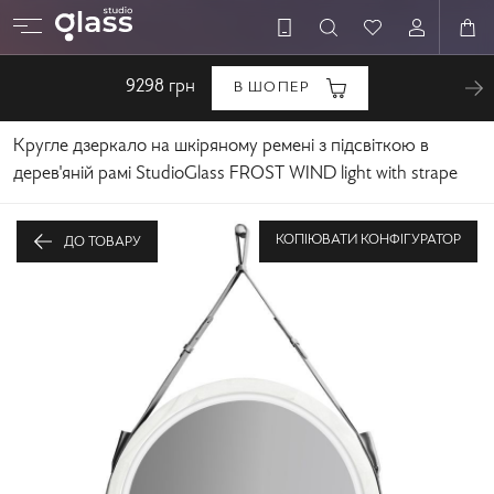
9298
грн
В ШОПЕР
Кругле дзеркало на шкіряному ремені з підсвіткою в
дерев'яній рамі StudioGlass FROST WIND light with strape
КОПІЮВАТИ КОНФІГУРАТОР
ДО ТОВАРУ