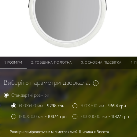
PОЗМІРИ
ТОВЩИНА ПОЛОТНА
ОСНОВНА ПІДСВІТКА
П
Виберіть параметри дзеркала:
Стандартні розміри
600X600 мм
-
9298
грн
700X700 мм
-
9694
грн
800X800 мм
-
10374
грн
1000X1000 мм
-
11327
грн
Розміри вимірюються в міліметрах (мм). Ширина x Висота