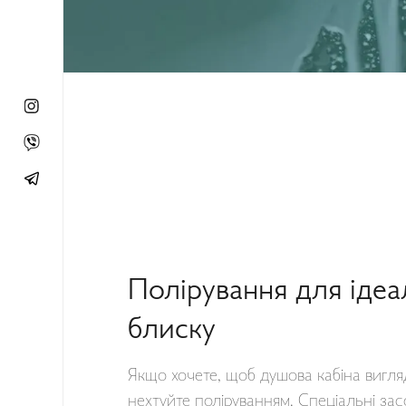
Полірування для іде
блиску
Якщо хочете, щоб душова кабіна вигля
нехтуйте поліруванням. Спеціальні зас