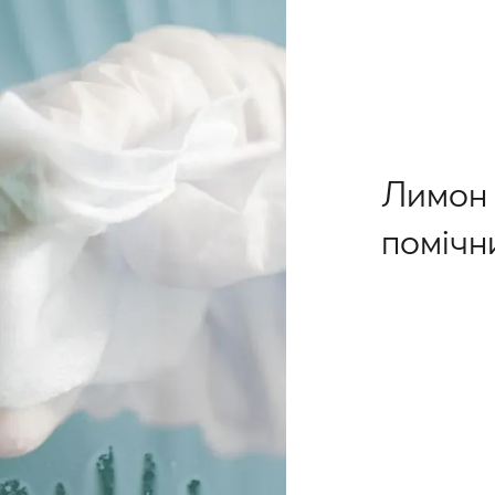
Лимон і
помічн