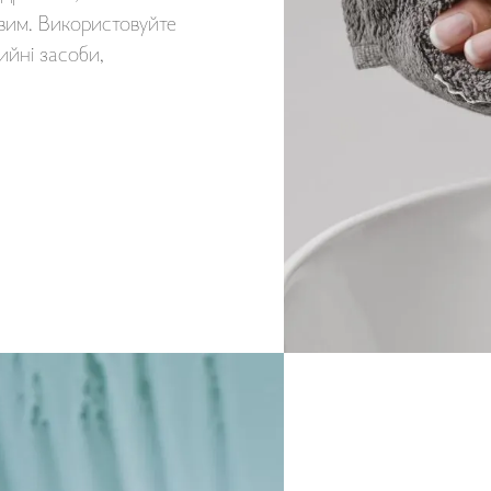
вим. Використовуйте
мийні засоби,