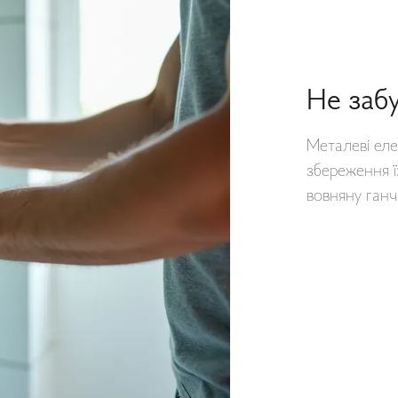
Не заб
Металеві ел
збереження ї
вовняну ганч