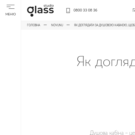
Г
0800 33 08 36
МЕНЮ
ГОЛОВНА
NOVUNU
ЯК ДОГЛЯДАТИ ЗА ДУШОВОЮ КАБІНОЮ, ЩОБ
Як догля
Душова кабіна – це