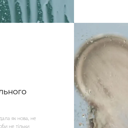
ального
дала як нова, не
оби не тільки