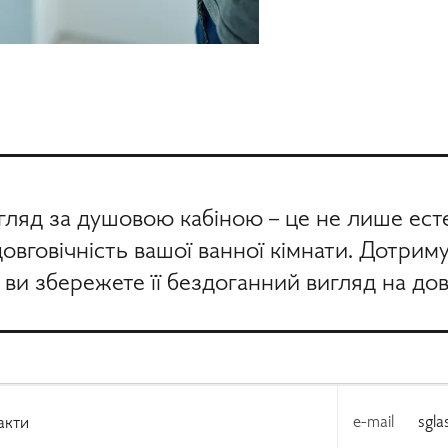
ляд за душовою кабіною – це не лише естет
довговічність вашої ванної кімнати. Дотри
 ви збережете її бездоганний вигляд на дов
e-mail
sgl
акти