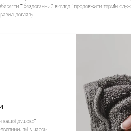
зберегти її бездоганний вигляд і продовжити термін слу
правил догляду.
и
ги вашої душової
дряпини, які з часом