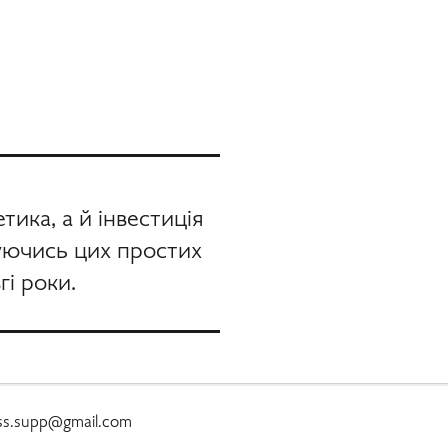
ика, а й інвестиція
муючись цих простих
гі роки.
ass.supp@gmail.com