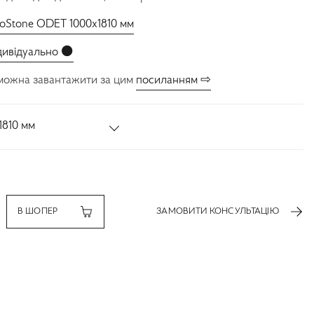
ioStone ODET 1000x1810 мм
дивідуально ⚫️
можна завантажити за цим
посиланням ⇨
1810 мм
В ШОПЕР
ЗАМОВИТИ КОНСУЛЬТАЦІЮ