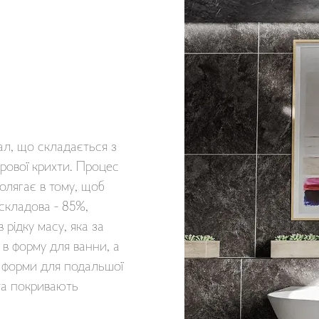
ал, що складається з
урової крихти. Процес
олягає в тому, щоб
складова - 85%,
в рідку масу, яка за
в форму для ванни, а
з форми для подальшої
та покривають