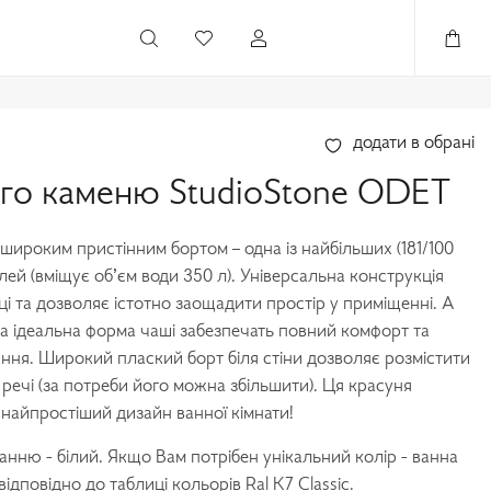
додати в обрані
ого каменю StudioStone ODET
 широким пристінним бортом – одна із найбільших (181/100
лей (вміщує об’єм води 350 л). Універсальна конструкція
ці та дозволяє істотно заощадити простір у приміщенні. А
 та ідеальна форма чаші забезпечать повний комфорт та
тання. Широкий плаский борт біля стіни дозволяє розмістити
і речі (за потреби його можна збільшити). Ця красуня
 найпростіший дизайн ванної кімнати!
анню - білий. Якщо Вам потрібен унікальний колір - ванна
дповідно до таблиці кольорів Ral K7 Classic.