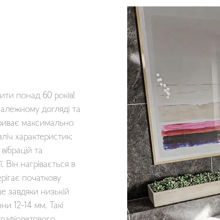
ти понад 60 років!
належному догляді та
триває максимально
зліч характеристик:
 вібрацій та
 Він нагрівається в
ерігає початкову
ше завдяки низькій
ни 12-14 мм. Такі
ьтрафіолетового