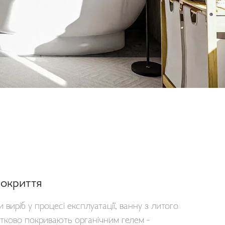
покриття
 виріб у процесі експлуатації, ванну з литого
тково покривають органічним гелем -