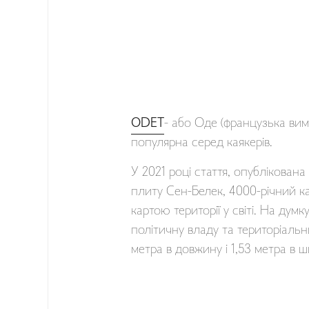
ODET
- або Оде (французька вимо
популярна серед каякерів.
У 2021 році стаття, опублікован
плиту Сен-Белек, 4000-річний к
картою території у світі. На думк
політичну владу та територіальн
метра в довжину і 1,53 метра в 