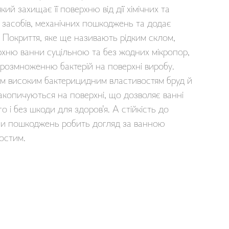
кий захищає її поверхню від дії хімічних та
 засобів, механічних пошкоджень та додає
. Покриття, яке ще називають рідким склом,
рхню ванни суцільною та без жодних мікропор,
розмноженню бактерій на поверхні виробу.
им високим бактерицидним властивостям бруд й
акопичуються на поверхні, що дозволяє ванні
о і без шкоди для здоров'я. А стійкість до
чи пошкоджень робить догляд за ванною
остим.