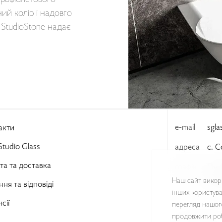
ий колір і надовго
 StudioStone надає
e-mail
sgl
акти
tudio Glass
адреса
с. С
та та доставка
графік
Пн-
Сб-
Наш сайт викори
ня та відповіді
інших користува
сії
перегляд нашог
продовжити роб