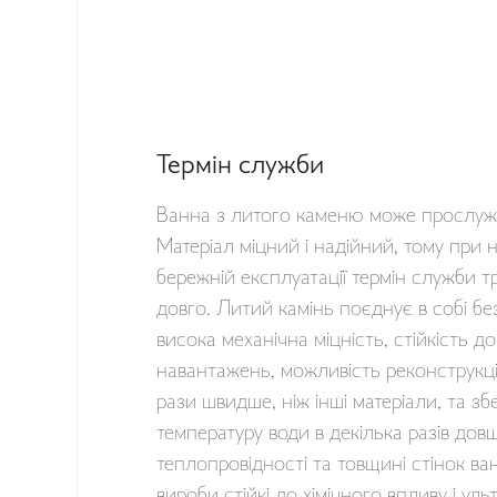
Термін служби
Ванна з литого каменю може прослужи
Матеріал міцний і надійний, тому при 
бережній експлуатації термін служби 
довго. Литий камінь поєднує в собі бе
висока механічна міцність, стійкість до
навантажень, можливість реконструкції.
рази швидше, ніж інші матеріали, та зб
температуру води в декілька разів дов
теплопровідності та товщині стінок ван
вироби стійкі до хімічного впливу і ул