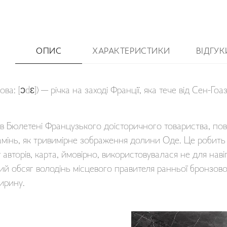
ОПИС
ХАРАКТЕРИСТИКИ
ВІДГУК
ва: [ɔdɛ]) — річка на заході Франції, яка тече від Сен-Го
а в Бюлетені Французького доісторичного товариства, по
амінь, як тривимірне зображення долини Оде. Це робит
у авторів, карта, ймовірно, використовувалася не для наві
ий обсяг володінь місцевого правителя ранньої бронзово
ширину.