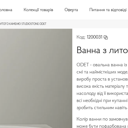
оловна
Колекції товарів
Оферта
Питання та відповіді
ЛИТОГО КАМЕНЮ STUDIOSTONE ODET
Код:
1200031
Ванна з лит
ODET - овальна ванна із
см) та наймісткіших моде
виробу проста в установ
висока якість матеріалу
насолоду від її викорис
всі необхідні при купанн
зробить стильним навіть
Колір ванни по замовчув
може бути пофарбована ві