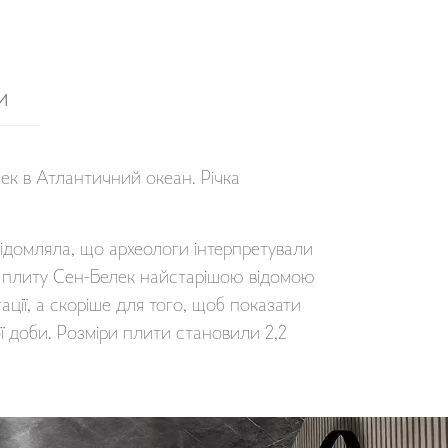
И
азек в Атлантичний океан. Річка
відомляла, що археологи інтерпретували
ь плиту Сен-Белек найстарішою відомою
гації, а скоріше для того, щоб показати
ї доби. Розміри плити становили 2,2