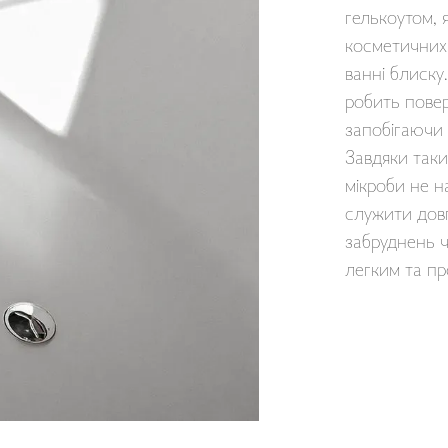
гелькоутом, я
косметичних
ванні блиску
робить пове
запобігаючи 
Завдяки так
мікроби не н
служити довг
забруднень 
легким та пр