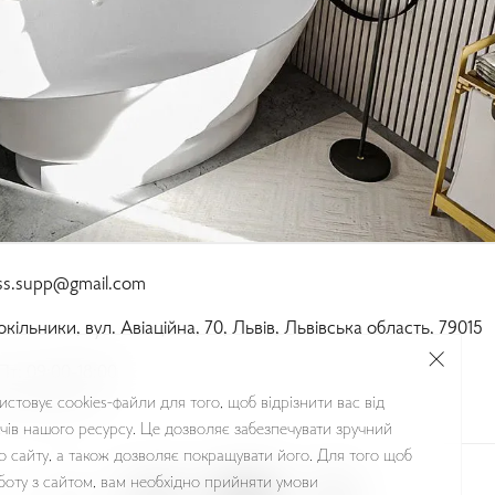
ass.supp@gmail.com
окільники, вул. Авіаційна, 70, Львів, Львівська область, 79015
Пт:
 09:00-18:00 
Нд:
 Вихідний
стовує cookies-файли для того, щоб відрізнити вас від
чів нашого ресурсу. Це дозволяє забезпечувати зручний
о сайту, а також дозволяє покращувати його. Для того щоб
оту з сайтом, вам необхідно прийняти умови