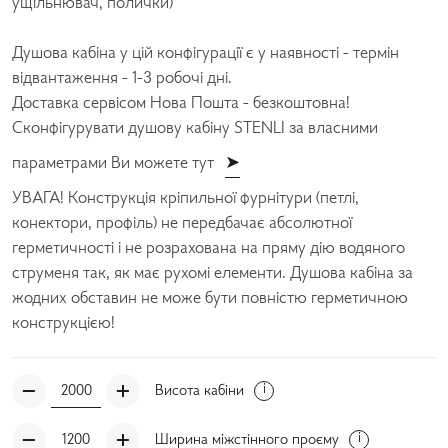
ущільнювач, полички)
Душова кабіна у цій конфігурації є у наявності - термін
відвантаження - 1-3 робочі дні.
Доставка сервісом Нова Пошта - безкоштовна!
Сконфігурувати душову кабіну STENLI за власними
параметрами Ви можете тут
➤
УВАГА! Конструкція кріпильної фурнітури (петлі,
конектори, профіль) не передбачає абсолютної
герметичності і не розрахована на пряму дію водяного
струменя так, як має рухомі елементи. Душова кабіна за
жодних обставин не може бути повністю герметичною
конструкцією!
Висота кабіни
Ширина міжстінного проєму