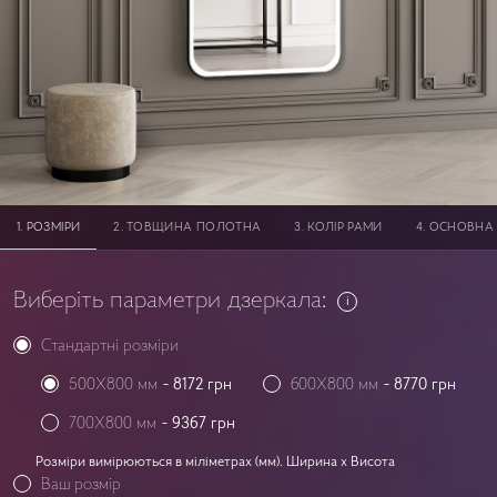
PОЗМІРИ
ТОВЩИНА ПОЛОТНА
КОЛІР РАМИ
ОСНОВНА 
Виберіть параметри дзеркала:
Стандартні розміри
500X800 мм
-
8172
грн
600X800 мм
-
8770
грн
700X800 мм
-
9367
грн
Розміри вимірюються в міліметрах (мм). Ширина x Висота
Ваш розмір