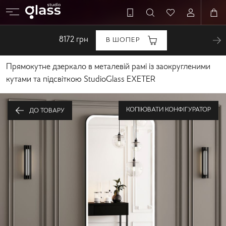
8172
грн
В ШОПЕР
Прямокутне дзеркало в металевій рамі із заокругленими
кутами та підсвіткою StudioGlass EXETER
КОПІЮВАТИ КОНФІГУРАТОР
ДО ТОВАРУ