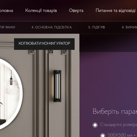
оловна
Колекції товарів
Оферта
Питання та відповіді
ЛІР РАМИ
ОСНОВНА ПІДСВІТКА
ПІДІГРІВ
ВИМИК
 з LED-підсвіткою StudioGlass YAMATO
КОПІЮВАТИ КОНФІГУРАТОР
Iron Mirror
Виберіть пара
Стандартні розмір
500X500 мм
-