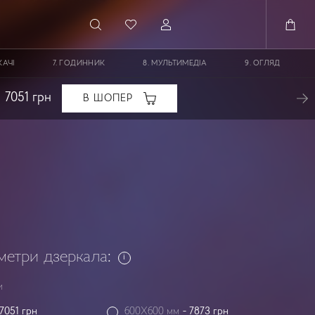
АЧІ
ГОДИННИК
МУЛЬТИМЕДІА
ОГЛЯД
7051
грн
В ШОПЕР
метри дзеркала:
и
7051
грн
600X600 мм
-
7873
грн