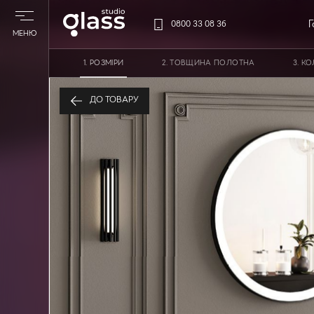
Г
0800 33 08 36
МЕНЮ
PОЗМІРИ
ТОВЩИНА ПОЛОТНА
КО
Кругле дзеркало в металевій рамі
ДО ТОВАРУ