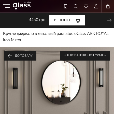
4450
грн
В ШОПЕР
Кругле дзеркало в металевій рамі StudioGlass ARK ROYAL
Iron Mirror
КОПІЮВАТИ КОНФІГУРАТОР
ДО ТОВАРУ