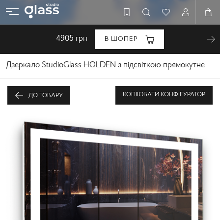
4905
грн
В ШОПЕР
Дзеркало StudioGlass HOLDEN з підсвіткою прямокутне
КОПІЮВАТИ КОНФІГУРАТОР
ДО ТОВАРУ