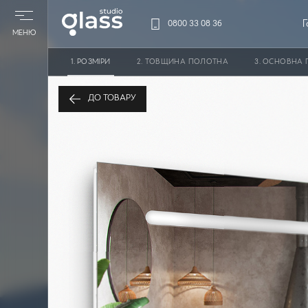
Г
0800 33 08 36
МЕНЮ
PОЗМІРИ
ТОВЩИНА ПОЛОТНА
ОСНОВНА П
Дзеркало StudioGl
ДО ТОВАРУ