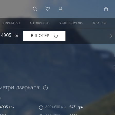
ВИМИКАЧІ
ГОДИННИК
МУЛЬТИМЕДІА
ОГЛЯД
4905
грн
В ШОПЕР
метри дзеркала:
и
4905
грн
800X600 мм
-
5471
грн