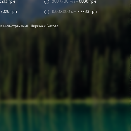
6213
грн
800X700 мм
-
6036
грн
-
7026
грн
1000X800 мм
-
7733
грн
в міліметрах (мм). Ширина x Висота