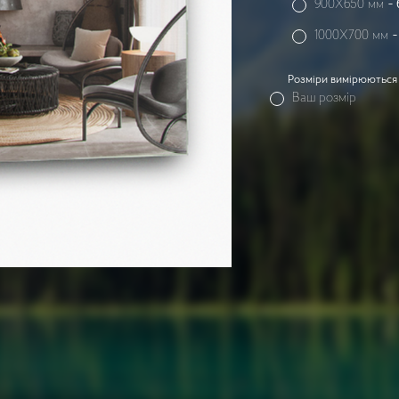
900X650 мм
-
1000X700 мм
Розміри вимірюються 
Ваш розмір