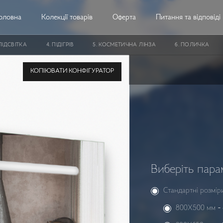
оловна
Колекції товарів
Оферта
Питання та відповіді
ІДСВІТКА
ПІДІГРІВ
КОСМЕТИЧНА ЛІНЗА
ПОЛИЧКА
ass PLITVICE з підсвіткою прямокутне
КОПІЮВАТИ КОНФІГУРАТОР
Виберіть пара
Стандартні розмір
800X500 мм
-