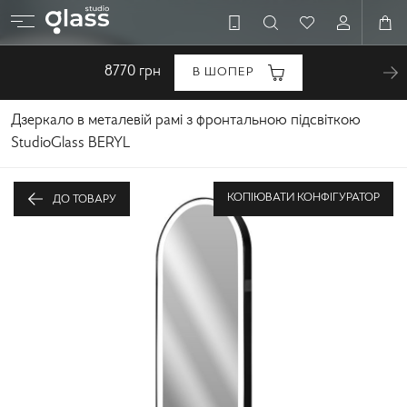
8770
грн
В ШОПЕР
Дзеркало в металевій рамі з фронтальною підсвіткою
StudioGlass BERYL
КОПІЮВАТИ КОНФІГУРАТОР
ДО ТОВАРУ