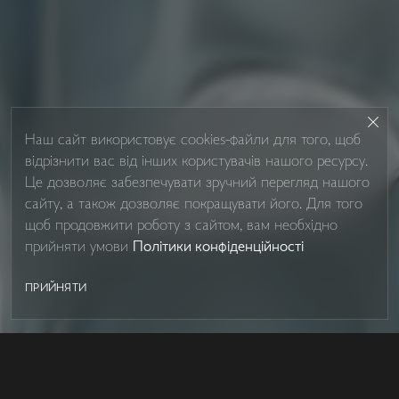
Наш сайт використовує cookies-файли для того, щоб
відрізнити вас від інших користувачів нашого ресурсу.
Це дозволяє забезпечувати зручний перегляд нашого
сайту, а також дозволяє покращувати його. Для того
щоб продовжити роботу з сайтом, вам необхідно
прийняти умови
Політики конфіденційності
ПРИЙНЯТИ
SHOWER BOXES
Контакти
Про Studio Glass