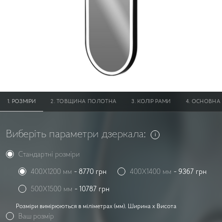
PОЗМІРИ
ТОВЩИНА ПОЛОТНА
КОЛІР РАМИ
ОСНОВНА 
Виберіть параметри дзеркала:
Стандартні розміри
400X1200 мм
-
8770
грн
400X1400 мм
-
9367
грн
500X1500 мм
-
10787
грн
Розміри вимірюються в міліметрах (мм). Ширина x Висота
Ваш розмір